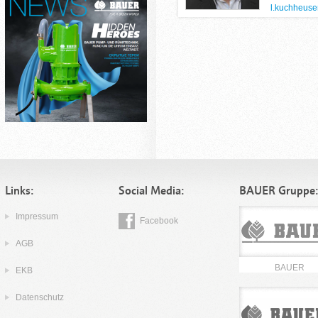
l.kuchheus
Links:
Social Media:
BAUER Gruppe
Impressum
Facebook
AGB
BAUER
EKB
Datenschutz