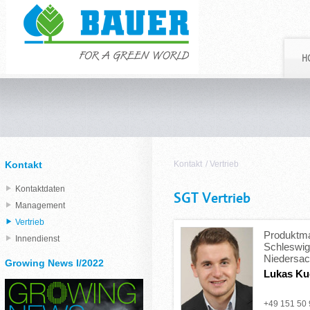
H
Kontakt
Kontakt
/
Vertrieb
Kontaktdaten
SGT Vertrieb
Management
Vertrieb
Produktm
Innendienst
Schleswig
Niedersa
Growing News I/2022
Lukas Ku
+49 151 50