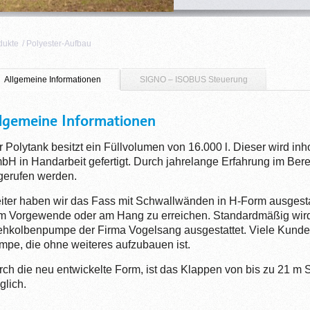
dukte
/
Polyester-Aufbau
Allgemeine Informationen
SIGNO – ISOBUS Steuerung
lgemeine Informationen
 Polytank besitzt ein Füllvolumen von 16.000 l. Dieser wird i
H in Handarbeit gefertigt. Durch jahrelange Erfahrung im Bere
gerufen werden.
iter haben wir das Fass mit Schwallwänden in H-Form ausgestat
m Vorgewende oder am Hang zu erreichen. Standardmäßig wird d
ehkolbenpumpe der Firma Vogelsang ausgestattet. Viele Kunden
mpe, die ohne weiteres aufzubauen ist.
rch die neu entwickelte Form, ist das Klappen von bis zu 21 m
glich.