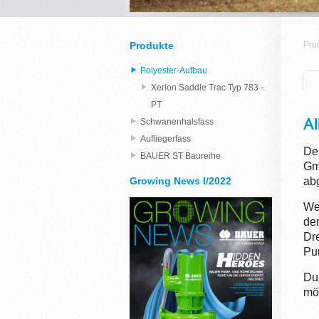
Produkte
Pro
Polyester-Aufbau
Xerion Saddle Trac Typ 783 -
PT
Al
Schwanenhalsfass
Aufliegerfass
Der
BAUER ST Baureihe
Gmb
Growing News I/2022
ab
We
de
Dr
Pu
Du
mö