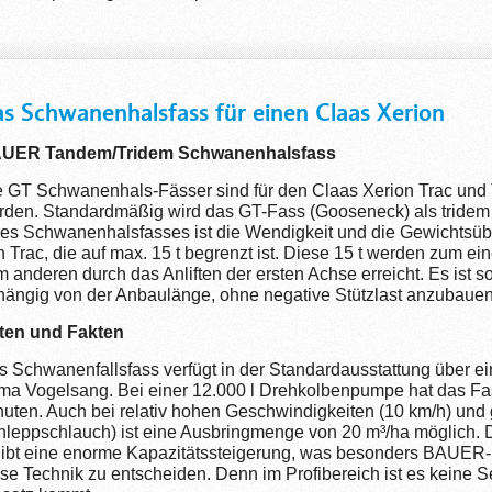
s Schwanenhalsfass für einen Claas Xerion
UER Tandem/Tridem Schwanenhalsfass
e GT Schwanenhals-Fässer sind für den Claas Xerion Trac und 
den. Standardmäßig wird das GT-Fass (Gooseneck) als tridem (3
nes Schwanenhalsfasses ist die Wendigkeit und die Gewichtsüb
n Trac, die auf max. 15 t begrenzt ist. Diese 15 t werden zum
 anderen durch das Anliften der ersten Achse erreicht. Es ist s
hängig von der Anbaulänge, ohne negative Stützlast anzubauen
ten und Fakten
s Schwanenfallsfass verfügt in der Standardausstattung über e
rma Vogelsang. Bei einer 12.000 l Drehkolbenpumpe hat das Fas
uten. Auch bei relativ hohen Geschwindigkeiten (10 km/h) und 
hleppschlauch) ist eine Ausbringmenge von 20 m³/ha möglich. 
gibt eine enorme Kapazitätssteigerung, was besonders BAUER-P
se Technik zu entscheiden. Denn im Profibereich ist es keine S