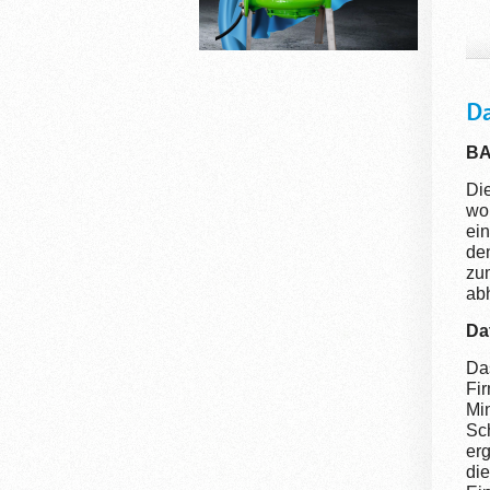
Da
BA
Di
wor
ei
de
zum
ab
Da
Da
Fi
Min
Sc
er
die