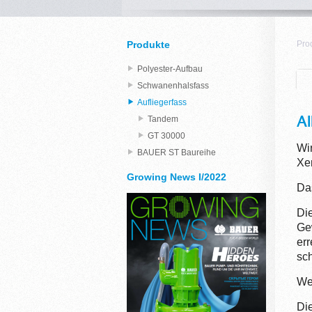
Produkte
Pro
Polyester-Aufbau
Schwanenhalsfass
Aufliegerfass
Al
Tandem
GT 30000
Wi
BAUER ST Baureihe
Xer
Growing News I/2022
Da
Di
Gew
er
sc
We
Di