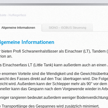
dukte
/
Aufliegerfass
Allgemeine Informationen
SIGNO – ISOBUS Steuerung
lgemeine Informationen
r bieten Profi Schwanenhalsfässer als Einachser (LT), Tandem 
ion an.
s Einachserfass LT (Little Tank) kann außerdem auch an einen
e enormen Vorteile sind die Wendigkeit und die Gewichtsübertr
icht des Fasses direkt auf den Trac übertragen wird. Die Folge
reicht wird. Außerdem kann der Schlepper mehr als 90° vor d
hneller kann das Gespann nach dem Vorgewende wieder in Arbe
niger rangieren bedeutet außerdem weniger Bodenverdichtung
e Transportlänge des Gespannes wird zusätzlich minimiert.