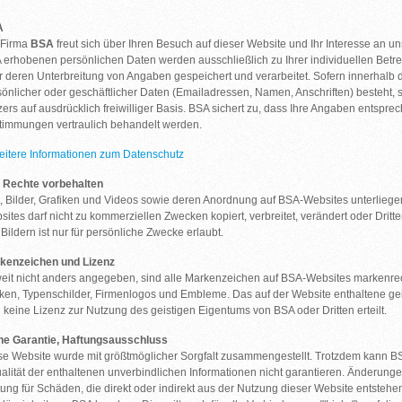
A
 Firma
BSA
freut sich über Ihren Besuch auf dieser Website und Ihr Interesse an u
 erhobenen persönlichen Daten werden ausschließlich zu Ihrer individuellen Bet
r deren Unterbreitung von Angaben gespeichert und verarbeitet. Sofern innerhalb 
sönlicher oder geschäftlicher Daten (Emailadressen, Namen, Anschriften) besteht, s
zers auf ausdrücklich freiwilliger Basis. BSA sichert zu, dass Ihre Angaben entspr
timmungen vertraulich behandelt werden.
eitere Informationen zum Datenschutz
e Rechte vorbehalten
t, Bilder, Grafiken und Videos sowie deren Anordnung auf BSA-Websites unterliege
sites darf nicht zu kommerziellen Zwecken kopiert, verbreitet, verändert oder Dr
Bildern ist nur für persönliche Zwecke erlaubt.
kenzeichen und Lizenz
eit nicht anders angegeben, sind alle Markenzeichen auf BSA-Websites markenrecht
ken, Typenschilder, Firmenlogos und Embleme. Das auf der Website enthaltene gei
 keine Lizenz zur Nutzung des geistigen Eigentums von BSA oder Dritten erteilt.
ne Garantie, Haftungsausschluss
se Website wurde mit größtmöglicher Sorgfalt zusammengestellt. Trotzdem kann BSA f
alität der enthaltenen unverbindlichen Informationen nicht garantieren. Änderunge
ung für Schäden, die direkt oder indirekt aus der Nutzung dieser Website entstehen