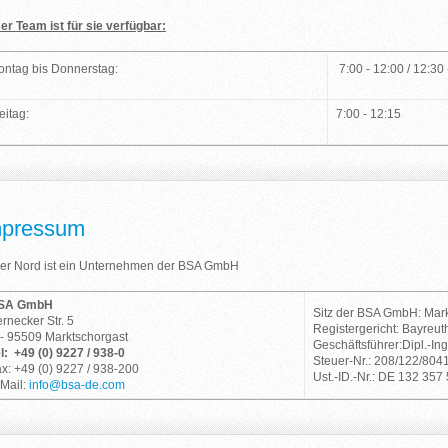
er Team ist für sie verfügbar:
ntag bis Donnerstag:
7:00 - 12:00 / 12:30 
eitag:
7:00 - 12:15
mpressum
er Nord ist ein Unternehmen der BSA GmbH
SA GmbH
Sitz der BSA GmbH: Mar
rnecker Str. 5
Registergericht: Bayreut
- 95509 Marktschorgast
Geschäftsführer:Dipl.-Ing
l: +49 (0) 9227 / 938-0
Steuer-Nr.: 208/122/804
x: +49 (0) 9227 / 938-200
Ust.-ID.-Nr.: DE 132 357
Mail:
info@bsa-de.com