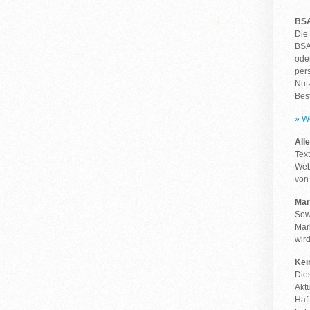
BS
Die
BSA
ode
per
Nut
Bes
» W
All
Tex
Web
von 
Mar
Sow
Mar
wird
Kei
Die
Aktu
Haft