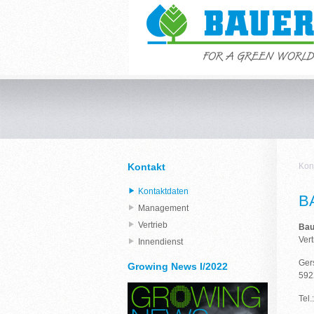
Kontakt
Kon
Kontaktdaten
B
Management
Vertrieb
Bau
Vert
Innendienst
Ger
Growing News I/2022
592
Tel