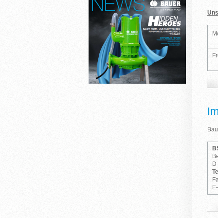
Uns
Mo
Fr
I
Bau
B
Be
D 
Te
Fa
E-