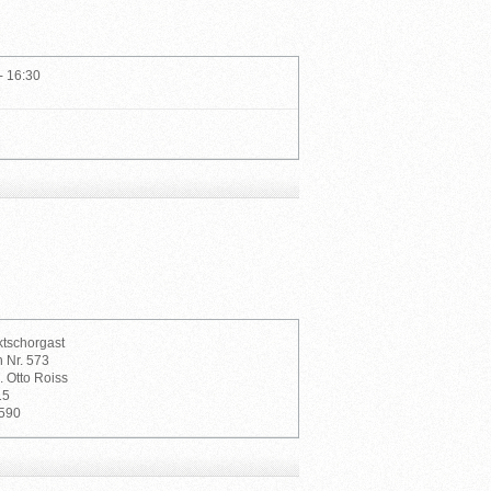
- 16:30
ktschorgast
h Nr. 573
. Otto Roiss
15
 590