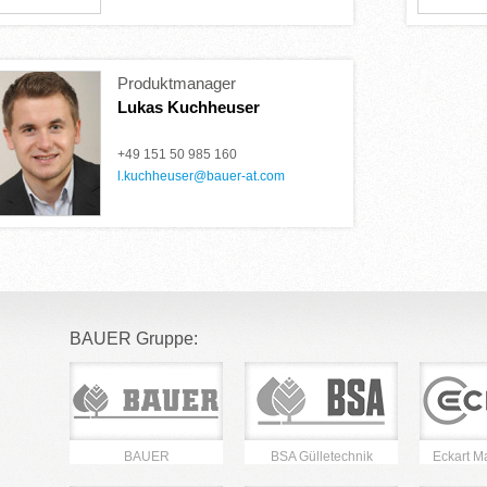
Produktmanager
Lukas Kuchheuser
+49 151 50 985 160
l.kuchheuser@bauer-at.com
BAUER Gruppe:
BAUER
BSA Gülletechnik
Eckart M