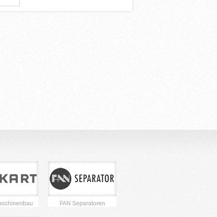
aschinenbau
FAN Separatoren